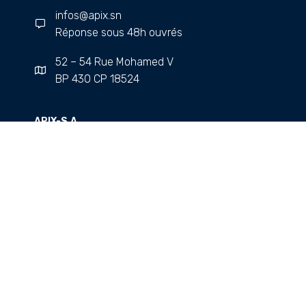
infos@apix.sn
Réponse sous 48h ouvrés
52 – 54 Rue Mohamed V
BP 430 CP 18524
APIX-S.A.
A Propos
Nos partenaires
Événements
Médiathèque
Rejoignez-nous
FAQs