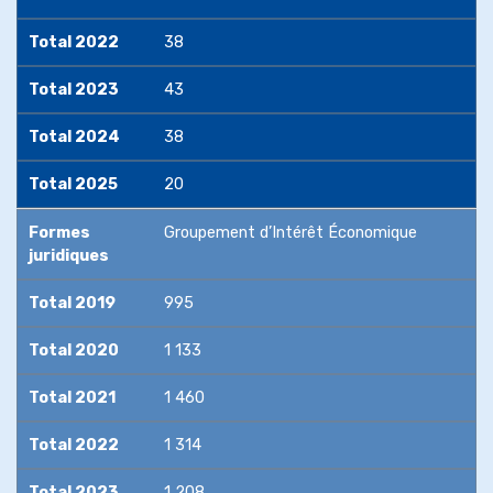
Total 2022
38
Accès au
foncier
Total 2023
43
Total 2024
38
Total 2025
20
Formes
Groupement d’Intérêt Économique
juridiques
Total 2019
995
Total 2020
1 133
Total 2021
1 460
Total 2022
1 314
Total 2023
1 208