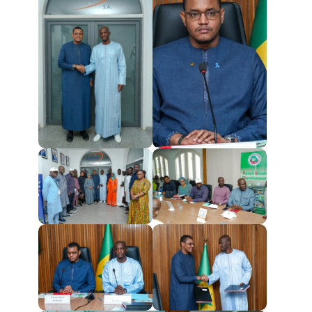
Création
d'entreprise
Régimes
incitatifs
Accès au
foncier