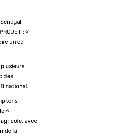
 Sénégal
 PROJET : «
ire en ce
 plusieurs
ec des
B national.
omptons
de «
agricole, avec
n de la