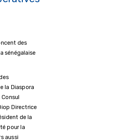
noncent des
a sénégalaise
 des
e la Diaspora
, Consul
iop Directrice
sident de la
té pour la
rs aussi